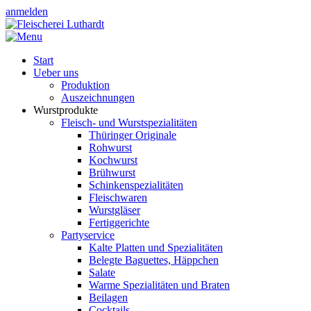
anmelden
Start
Ueber uns
Produktion
Auszeichnungen
Wurstprodukte
Fleisch- und Wurstspezialitäten
Thüringer Originale
Rohwurst
Kochwurst
Brühwurst
Schinkenspezialitäten
Fleischwaren
Wurstgläser
Fertiggerichte
Partyservice
Kalte Platten und Spezialitäten
Belegte Baguettes, Häppchen
Salate
Warme Spezialitäten und Braten
Beilagen
Cocktails