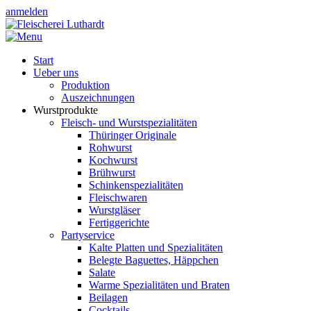
anmelden
Start
Ueber uns
Produktion
Auszeichnungen
Wurstprodukte
Fleisch- und Wurstspezialitäten
Thüringer Originale
Rohwurst
Kochwurst
Brühwurst
Schinkenspezialitäten
Fleischwaren
Wurstgläser
Fertiggerichte
Partyservice
Kalte Platten und Spezialitäten
Belegte Baguettes, Häppchen
Salate
Warme Spezialitäten und Braten
Beilagen
Cocktails