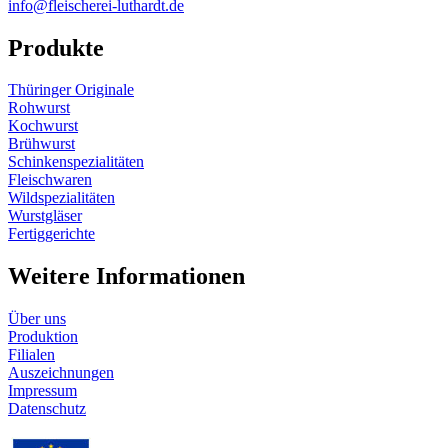
info@fleischerei-luthardt.de
Produkte
Thüringer Originale
Rohwurst
Kochwurst
Brühwurst
Schinkenspezialitäten
Fleischwaren
Wildspezialitäten
Wurstgläser
Fertiggerichte
Weitere Informationen
Über uns
Produktion
Filialen
Auszeichnungen
Impressum
Datenschutz