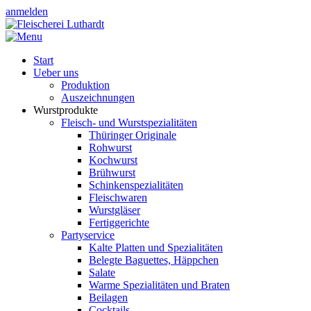
anmelden
Start
Ueber uns
Produktion
Auszeichnungen
Wurstprodukte
Fleisch- und Wurstspezialitäten
Thüringer Originale
Rohwurst
Kochwurst
Brühwurst
Schinkenspezialitäten
Fleischwaren
Wurstgläser
Fertiggerichte
Partyservice
Kalte Platten und Spezialitäten
Belegte Baguettes, Häppchen
Salate
Warme Spezialitäten und Braten
Beilagen
Cocktails